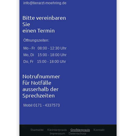
info@tierarzt-moehring.de
Bitte vereinbaren
Sie
einen Termin
Öffnungszeiten:
Mo - Fr 08:00 - 12:30 Uhr
Mo, Di 15:00 - 18:00 Uhr
Do, Fr 15:00 - 18:00 Uhr
Notrufnummer
für Notfälle
ausserhalb der
Sprechzeiten
Mobil 0171 - 4337573
Startseite
Kleintierpraxis
Großtierpraxis
Kontakt
Impressum
Datenschutz